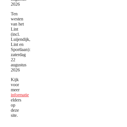
2026
Ten
westen
van het
Lint
(incl.
Luijendijk,
Lint en
Sportlaan):
zaterdag
22
augustus
2026
Kijk
voor
meer
informatie
elders
op
deze
site.